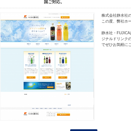
国ご対応。
株式会社静水社
この度、弊社ホ
静水社・FUJI
ジナルドリンク
でぜひお気軽に